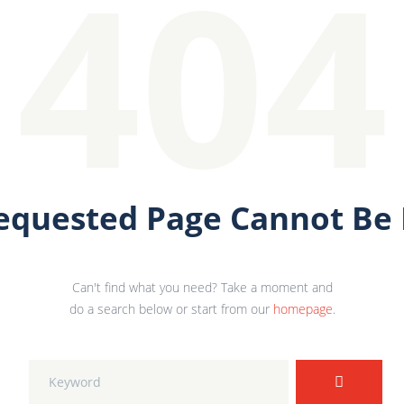
404
equested Page Cannot Be
Can't find what you need? Take a moment and
do a search below or start from our
homepage
.