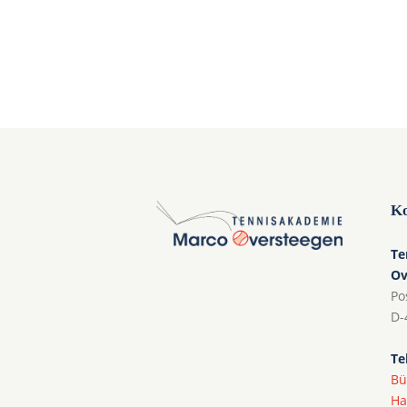
Ko
Te
Ov
Po
D-
Te
Bü
Ha