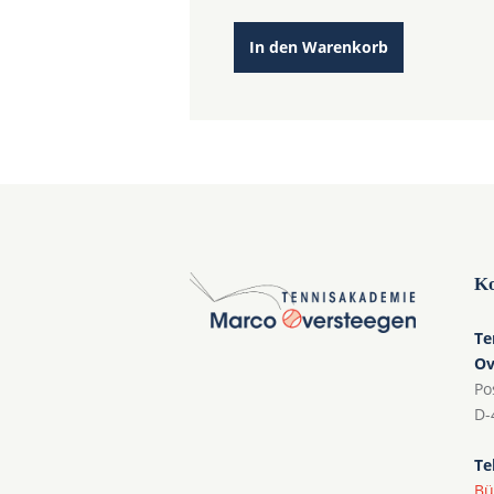
In den Warenkorb
Ko
Te
Ov
Po
D-
Te
Bü