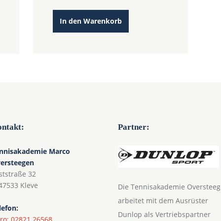
In den Warenkorb
ntakt:
Partner:
nnisakademie Marco
ersteegen
ststraße 32
47533 Kleve
Die Tennisakademie Overstee
arbeitet mit dem Ausrüster
lefon:
Dunlop als Vertriebspartner
ro: 02821 26568