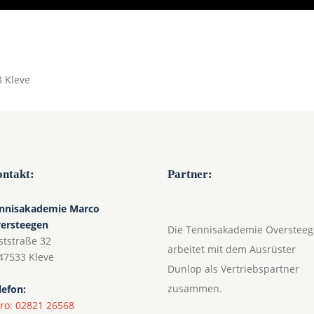
3 Kleve
ntakt:
Partner:
nnisakademie Marco
ersteegen
Die Tennisakademie Overstee
ststraße 32
arbeitet mit dem Ausrüster
47533 Kleve
Dunlop als Vertriebspartner
zusammen.
lefon:
ro: 02821 26568