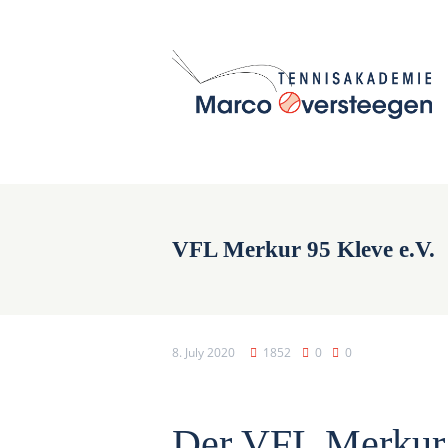
VFL Merkur 95 Kleve e.V.
8. July 2020
1852
0
0
Der VFL Merkur 