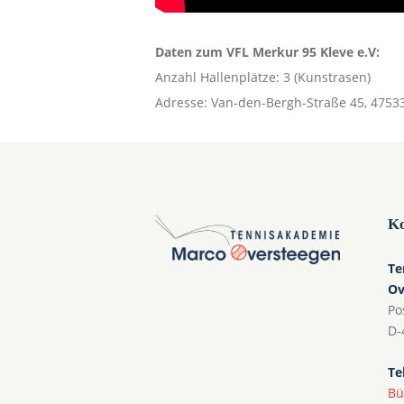
Daten zum VFL Merkur 95 Kleve e.V:
Anzahl Hallenplätze: 3 (Kunstrasen)
Adresse: Van-den-Bergh-Straße 45, 4753
Ko
Te
Ov
Po
D-
Te
Bü